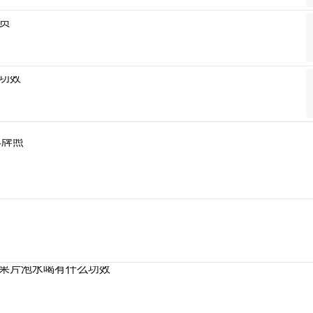
员
功效
车牌照
果片泡水喝有什么功效