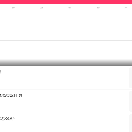
数码
美食
教育
旅游
汽车
吗
积怎么计算
满怎么办