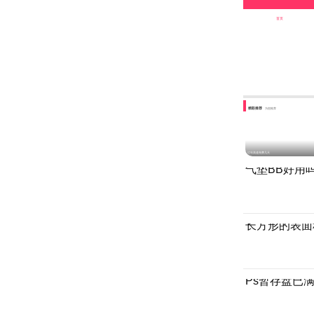
首页
精彩推荐
为您推荐
过年高速免费几天
气垫BB好用
长方形的表面
Ps暂存盘已